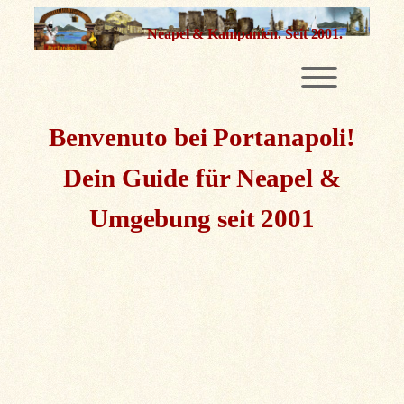
Zum
Neapel & Kampanien.
Seit 2001.
Inhalt
springen
Benvenuto bei Portanapoli!
Dein Guide für Neapel &
Umgebung seit 2001