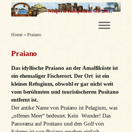
Zum
Neapel & Kampanien.
Seit 2001.
Inhalt
springen
Home
»
Praiano
Praiano
Das idyllische Praiano an der Amalfiküste ist
ein ehemaliger Fischerort. Der Ort ist ein
kleines Refugium, obwohl er gar nicht weit
vom berühmten und touristischeren Positano
entfernt ist.
Der antike Name von Praiano ist Pelagium, was
„offenes Meer“ bedeutet. Kein Wunder! Das
Panorama auf Positano und den Golf von
Salerno ist von Praiano gesehen einfach