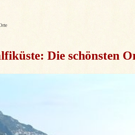
Orte
lfiküste: Die schönsten O