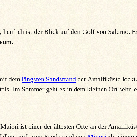
errlich ist der Blick auf den Golf von Salerno. Es 
seum.
 mit dem
längsten Sandstrand
der Amalfiküste lock
tels. Im Sommer geht es in dem kleinen Ort sehr le
aiori ist einer der ältesten Orte an der Amalfiküst
 fallen sanft zum Sandstrand von
Minori
ab, einem d