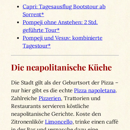
Capri: Tagesausflug Bootstour ab
Sorrent*
Pompeji ohne Anstehen: 2 Std.
geführte Tour*
Pompeji und Vesuv: kombinierte
Tagestour*
Die neapolitanische Küche
Die Stadt gilt als der Geburtsort der Pizza –
nur hier gibt es die echte
Pizza napoletana
.
Zahlreiche
Pizzerien
, Trattorien und
Restaurants servieren köstliche
neapolitanische Gerichte. Koste den
Zitronenlikör
Limoncello
, trinke einen caffè
in der Bar und vernasche dazu eine