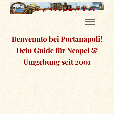
Zum
Neapel & Kampanien.
Seit 2001.
Inhalt
springen
Benvenuto bei Portanapoli!
Dein Guide für Neapel &
Umgebung seit 2001