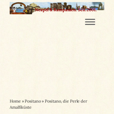
Zum
Neapel & Kampanien.
Seit 2001.
Inhalt
springen
Home
»
Positano
»
Positano, die Perle der
Amalfiküste