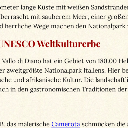
lometer lange Küste mit weißen Sandstrände
errascht mit sauberem Meer, einer großen A
nd herrliche Wege machen den Nationalpark 
st UNESCO Weltkulturerbe
 Vallo di Diano hat ein Gebiet von 180.00 H
er zweitgrößte Nationalpark Italiens. Hier 
che und afrikanische Kultur. Die landschaf
uch in den gastronomischen Traditionen der
.B. das malerische
Camerota
schmücken die s