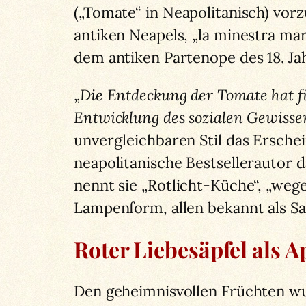
(„Tomate“ in Neapolitanisch) vorzu
antiken Neapels, „la minestra mar
dem antiken Partenope des 18. Ja
„
Die Entdeckung der Tomate hat fü
Entwicklung des sozialen Gewissen
unvergleichbaren Stil das Erschei
neapolitanische Bestsellerautor d
nennt sie „Rotlicht-Küche“, „we
Lampenform, allen bekannt als S
Roter Liebesäpfel als 
Den geheimnisvollen Früchten wu