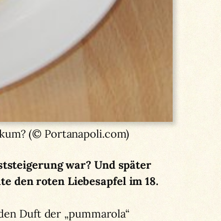
ikum? (© Portanapoli.com)
uststeigerung war? Und später
e den roten Liebesapfel im 18.
d den Duft der „pummarola“