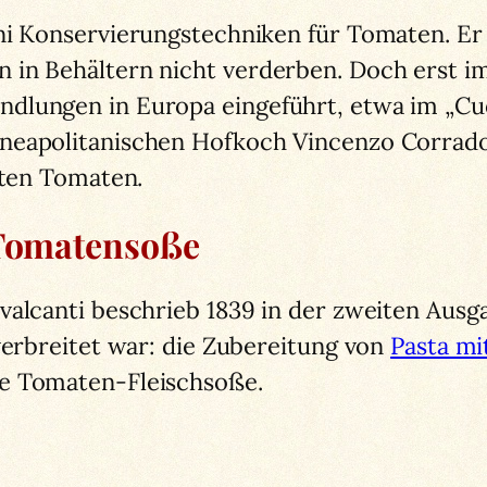
i Konservierungstechniken für Tomaten. Er e
in Behältern nicht verderben. Doch erst im
dlungen in Europa eingeführt, etwa im „Cuoc
eapolitanischen Hofkoch Vincenzo Corrado 18
rten Tomaten.
 Tomatensoße
valcanti beschrieb 1839 in der zweiten Ausg
verbreitet war: die Zubereitung von
Pasta m
che Tomaten-Fleischsoße.