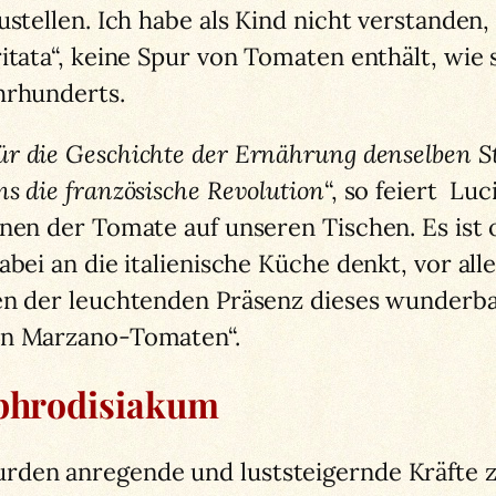
stellen. Ich habe als Kind nicht verstanden, 
itata“, keine Spur von Tomaten enthält, wie 
hrhunderts.
r die Geschichte der Ernährung denselben St
s die französische Revolution
“, so feiert Lu
nen der Tomate auf unseren Tischen. Es ist o
abei an die italienische Küche denkt, vor all
gen der leuchtenden Präsenz dieses wunderb
an Marzano-Tomaten“.
Aphrodisiakum
rden anregende und luststeigernde Kräfte z