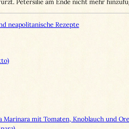
ürzt. Petersilie am Ende nicht mehr hinzufü
nd neapolitanische Rezepte
to)
a Marinara mit Tomaten, Knoblauch und Oreg
nara)
→