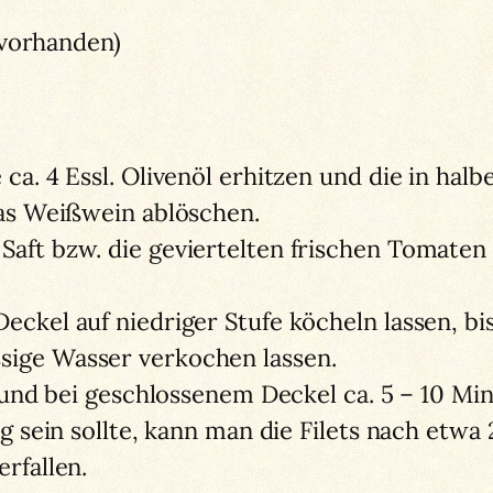
 vorhanden)
ca. 4 Essl. Olivenöl erhitzen und die in hal
was Weißwein ablöschen.
aft bzw. die geviertelten frischen Tomaten
ckel auf niedriger Stufe köcheln lassen, bi
ige Wasser verkochen lassen.
 und bei geschlossenem Deckel ca. 5 – 10 Min.
ig sein sollte, kann man die Filets nach etw
rfallen.