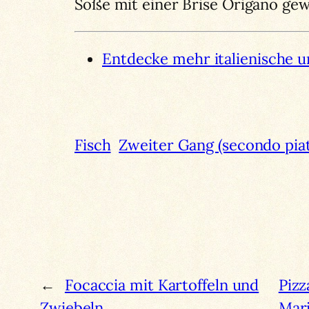
Soße mit einer Brise Origano gew
Entdecke mehr italienische u
Fisch
Zweiter Gang (secondo piat
←
Focaccia mit Kartoffeln und
Pizz
Zwiebeln
Mari