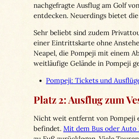
nachgefragte Ausflug am Golf von
entdecken. Neuerdings bietet di
Sehr beliebt sind zudem Privatt
einer Eintrittskarte ohne Anstehe
Neapel, die Pompeji mit einem Ab
weitläufige Gelände in Pompeji ge
Pompeji: Tickets und Ausflüg
Platz 2: Ausflug zum Ve
Nicht weit entfernt von Pompeji e
befindet.
Mit dem Bus oder Auto 
zu Fuß zurücklegen. Viele Toure