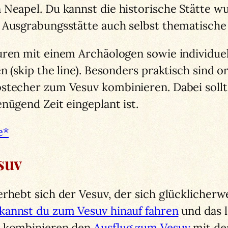
 Neapel. Du kannst die historische Stätte w
e Ausgrabungsstätte auch selbst thematische
ouren mit einem Archäologen sowie individue
n (skip the line). Besonders praktisch sind 
stecher zum Vesuv kombinieren. Dabei sollte
nügend Zeit eingeplant ist.
e*
suv
rhebt sich der Vesuv, der sich glücklicherwe
kannst du zum Vesuv hinauf fahren
und das l
n kombinieren den
Ausflug zum Vesuv
mit d