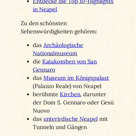
Entdecke die Top 10-Highlights
in Neapel
Zu den schönsten
Sehenswürdigkeiten gehören:
das
Archäologische
Nationalmuseum
die
Katakomben von San
Gennaro
das
Museum im Königspalast
(Palazzo Reale) von Neapel
berühmte
Kirchen
, darunter
der Dom S. Gennaro oder Gesù
Nuovo
das
unterirdische Neapel
mit
Tunneln und Gängen