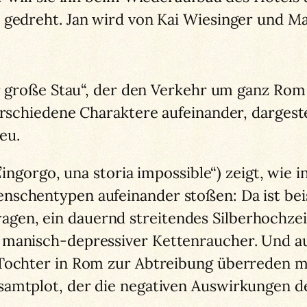
gedreht. Jan wird von Kai Wiesinger und Mari
Der große Stau“, der den Verkehr um ganz Ro
erschiedene Charaktere aufeinander, dargeste
eu.
„L’ingorgo, una storia impossible“) zeigt, wi
schentypen aufeinander stoßen: Da ist beis
en, ein dauernd streitendes Silberhochzei
 manisch-depressiver Kettenraucher. Und au
 Tochter in Rom zur Abtreibung überreden m
amtplot, der die negativen Auswirkungen de