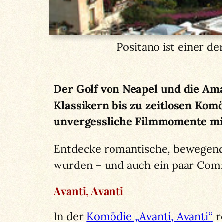
Positano ist einer d
Der Golf von Neapel und die Ama
Klassikern bis zu zeitlosen Ko
unvergessliche Filmmomente mi
Entdecke romantische, bewegende
wurden – und auch ein paar Comi
Avanti, Avanti
In der
Komödie „Avanti, Avanti“
r