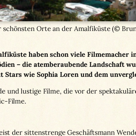
er schönsten Orte an der Amalfiküste (© Bru
lfiküste haben schon viele Filmemacher in
mödien – die atemberaubende Landschaft w
t Stars wie Sophia Loren und dem unvergl
 und lustige Filme, die vor der spektakulä
c-Filme.
eist der sittenstrenge Geschäftsmann Wend