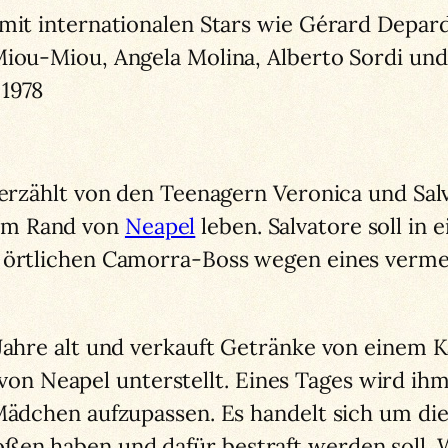
 mit internationalen Stars wie Gérard Depar
Miou-Miou, Angela Molina, Alberto Sordi und
 1978
 erzählt von den Teenagern Veronica und Sal
am Rand von
Neapel
leben. Salvatore soll in
m örtlichen Camorra-Boss wegen eines verme
 Jahre alt und verkauft Getränke von einem K
n Neapel unterstellt. Eines Tages wird ih
 Mädchen aufzupassen. Es handelt sich um di
ßen haben und dafür bestraft werden soll.