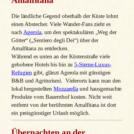
Amalfitana
Die ländliche Gegend oberhalb der Küste lohnt
einen Abstecher. Viele Wander-Fans zieht es
nach
Agerola
, um den spektakulären „Weg der
Götter“ („Sentiero degli Dei“) über der
Amalfitana zu entdecken.
Während es unten an der Küstenstraße viele
gehobene Hotels bis hin zu
5-Sterne-Luxus-
Refugien
gibt, glänzt Agerola mit günstigen
B&B und Agriturismi. Vielerorts kann man den
lokal hergestellten
Mozzarella
und hausgemachte
Produkte vom Bauernhof kosten. Nicht weit
entfernt von der berühmten Amalfitana ist dort
ein preisgünstiger Urlaub möglich.
Übernachten an der