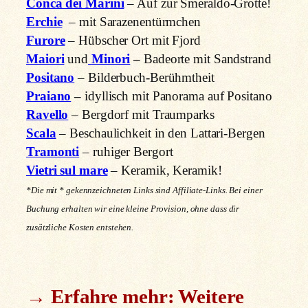
Conca dei Marini
– Auf zur Smeraldo-Grotte!
Erchie
– mit Sarazenentürmchen
Furore
– Hübscher Ort mit Fjord
Maiori
und
Minori
–
Badeorte mit Sandstrand
Positano
– Bilderbuch-Berühmtheit
Praiano
–
idyllisch mit Panorama auf Positano
Ravello
– Bergdorf mit Traumparks
Scala
– Beschaulichkeit in den Lattari-Bergen
Tramonti
– ruhiger Bergort
Vietri sul mare
– Keramik, Keramik!
*Die mit * gekennzeichneten Links sind Affiliate-Links. Bei einer
Buchung erhalten wir eine kleine Provision, ohne dass dir
zusätzliche Kosten entstehen.
→ Erfahre mehr: Weitere