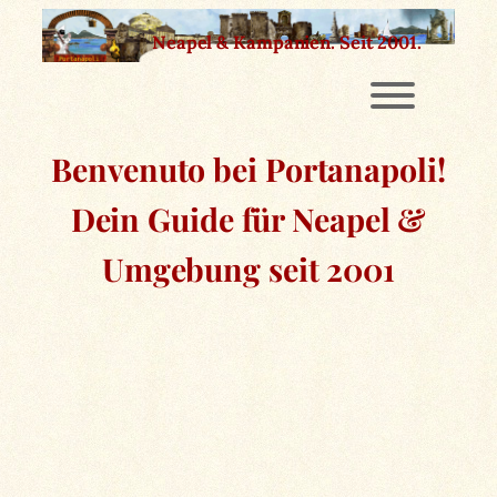
Zum
Neapel & Kampanien.
Seit 2001.
Inhalt
springen
Benvenuto bei Portanapoli!
Dein Guide für Neapel &
Umgebung seit 2001