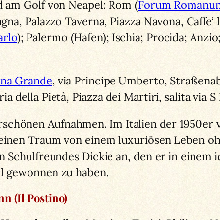
nd am Golf von Neapel: Rom (
Forum Romanu
gna, Palazzo Taverna, Piazza Navona, Caffe‘ la
arlo
); Palermo (Hafen); Ischia; Procida; Anzi
ina Grande
, via Principe Umberto, Straßenab
 della Pietà, Piazza dei Martiri, salita via S
schönen Aufnahmen. Im Italien der 1950er 
seinen Traum von einem luxuriösen Leben oh
en Schulfreundes Dickie an, den er in einem i
el gewonnen zu haben.
n (Il Postino)