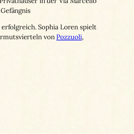
 Privathäuser in der Via Marcello
s Gefängnis
rfolgreich. Sophia Loren spielt
 Armutsvierteln von
Pozzuoli
,