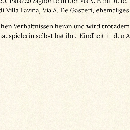
aco, Palazzo Signorile in der Via V. Emanuele,
 di Villa Lavina, Via A. De Gasperi, ehemalige
en Verhältnissen heran und wird trotzdem e
auspielerin selbst hat ihre Kindheit in den