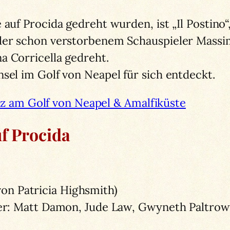
 auf Procida gedreht wurden, ist „Il Postino
der schon verstorbenem Schauspieler Massim
a Corricella gedreht.
sel im Golf von Neapel für sich entdeckt.
z am Golf von Neapel & Amalfiküste
f Procida
n Patricia Highsmith)
ller: Matt Damon, Jude Law, Gwyneth Paltrow