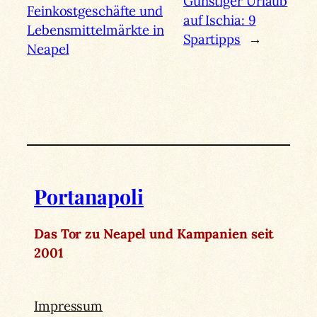
Günstiger Urlaub
Feinkostgeschäfte und
auf Ischia: 9
Lebensmittelmärkte in
Spartipps
→
Neapel
Portanapoli
Das Tor zu Neapel und Kampanien seit
2001
Impressum