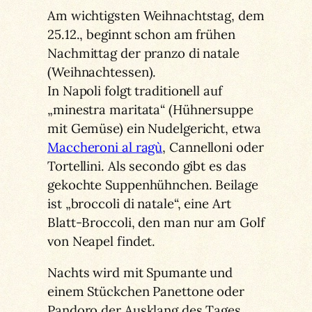
Am wichtigsten Weihnachtstag, dem
25.12., beginnt schon am frühen
Nachmittag der pranzo di natale
(Weihnachtessen).
In Napoli folgt traditionell auf
„minestra maritata“ (Hühnersuppe
mit Gemüse) ein Nudelgericht, etwa
Maccheroni al ragù
, Cannelloni oder
Tortellini. Als secondo gibt es das
gekochte Suppenhühnchen. Beilage
ist „broccoli di natale“, eine Art
Blatt-Broccoli, den man nur am Golf
von Neapel findet.
Nachts wird mit Spumante und
einem Stückchen Panettone oder
Pandoro der Ausklang des Tages