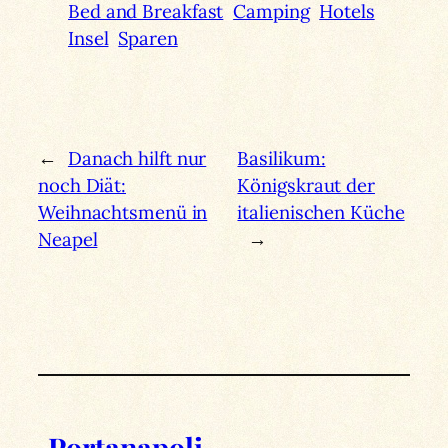
Bed and Breakfast
Camping
Hotels
Insel
Sparen
←
Danach hilft nur
Basilikum:
noch Diät:
Königskraut der
Weihnachtsmenü in
italienischen Küche
Neapel
→
Portanapoli