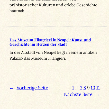
prähistorischer Kulturen und erlebe Geschichte
hautnah.
Das Museum Filangieri in Neapel: Kunst und
Geschichte im Herzen der Stadt
In der Altstadt von Neapel liegt in einem antiken
Palazzo das Museum Filangieri.
←
Vorherige Seite
1
…
7
8
9
10
11
Nächste Seite
→