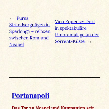
←
Pures
Vico Equense: Dorf
Strandvergnügen in
in spektakuläre
Sperlonga – relaxen
Panoramalage an der
zwischen Rom und
Sorrent-Küste
→
Neapel
Portanapoli
Das Tor zu Neapel und Kampanien seit