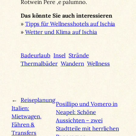
Rotwein Pere ‚e palumno.
Das könnte Sie auch interessieren
»
Tipps für Wellnesshotels auf Ischia
»
Wetter und Klima auf Ischia
Badeurlaub
Insel
Strände
Thermalbäder
Wandern
Wellness
←
Reiseplanung
Posillipo und Vomero in
Italien:
Neapel: Schöne
Mietwagen,
Aussichten – zwei
Fähren &
Stadtteile mit herrlichen
Transfers