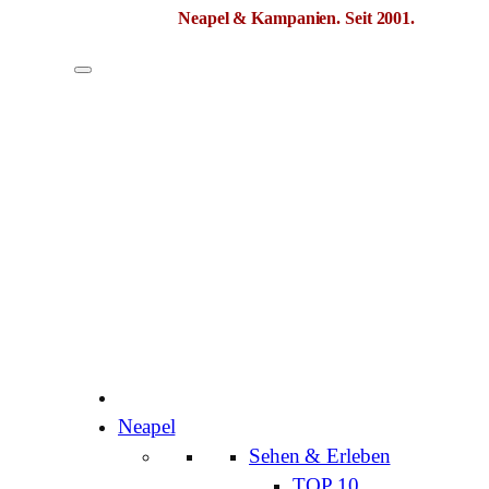
Neapel & Kampanien.
Seit 2001.
Zum
Inhalt
springen
Neapel
Sehen & Erleben
TOP 10