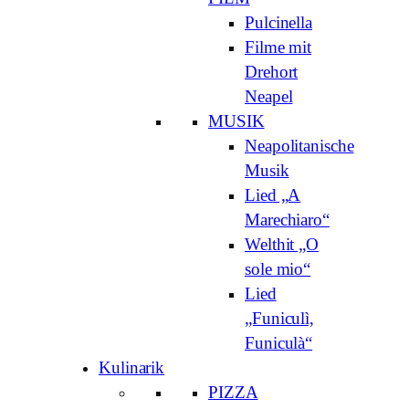
Pulcinella
Filme mit
Drehort
Neapel
MUSIK
Neapolitanische
Musik
Lied „A
Marechiaro“
Welthit „O
sole mio“
Lied
„Funiculì,
Funiculà“
Kulinarik
PIZZA