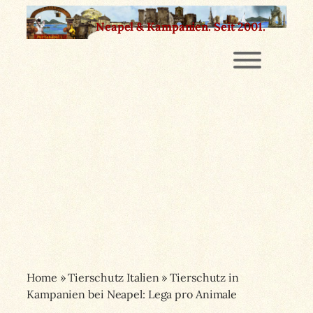
Zum
Neapel & Kampanien.
Seit 2001.
Inhalt
springen
Home
»
Tierschutz Italien
»
Tierschutz in
Kampanien bei Neapel: Lega pro Animale