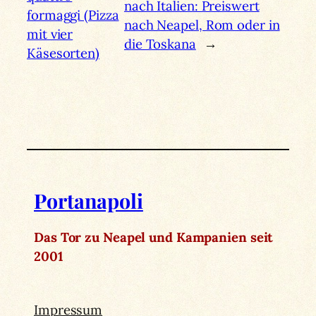
nach Italien: Preiswert
formaggi (Pizza
nach Neapel, Rom oder in
mit vier
die Toskana
→
Käsesorten)
Portanapoli
Das Tor zu Neapel und Kampanien seit
2001
Impressum