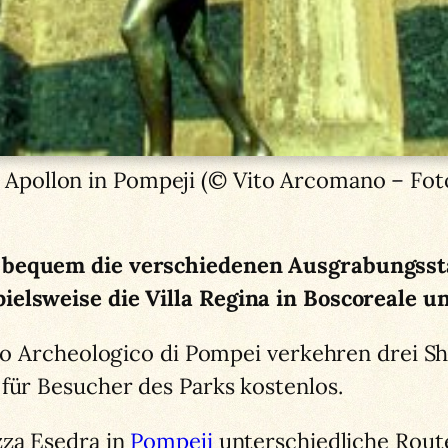
 Apollon in Pompeji (© Vito Arcomano – Fot
 bequem die verschiedenen Ausgrabungsst
ielsweise die Villa Regina in Boscoreale u
rco Archeologico di Pompei verkehren drei S
 für Besucher des Parks kostenlos.
zza Esedra in
Pompeji
unterschiedliche Routen