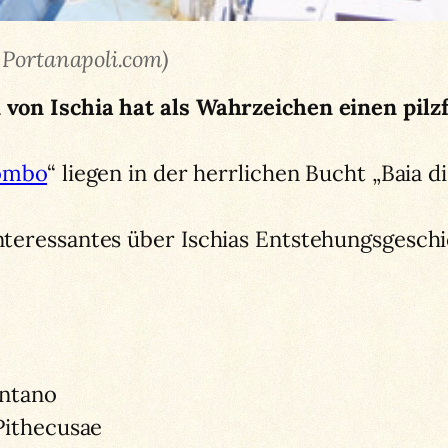
 Portanapoli.com)
on Ischia hat als Wahrzeichen einen pilzfö
gombo
“ liegen in der herrlichen Bucht „Baia
eressantes über Ischias Entstehungsgeschi
ontano
Pithecusae