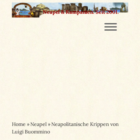
Zum
Neapel & Kampanien.
Seit 2001.
Inhalt
springen
Home
»
Neapel
»
Neapolitanische Krippen von
Luigi Buommino