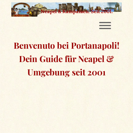
Zum
Neapel & Kampanien.
Seit 2001.
Inhalt
springen
Benvenuto bei Portanapoli!
Dein Guide für Neapel &
Umgebung seit 2001